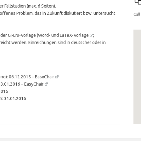
 Fallstudien (max. 6 Seiten).
ffenes Problem, das in Zukunft diskutiert bzw. untersucht
Call
r GI-LNI-Vor­lage (
Word- und LaTeX-Vorlage
;
eicht werden. Einreichungen sind in deutscher oder in
ung): 06.12.2015 –
EasyChair
 03.01.2016 –
EasyChair
2016
n: 31.01.2016