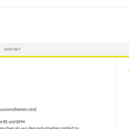
KONTAKT
skussionsthemen sind:
on RE und BPM
ischen als aus dem industriellen Umfeld zu