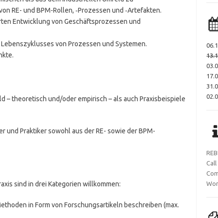
on RE- und BPM-Rollen, ‑Prozessen und ‑Artefakten.
erten Entwicklung von Geschäftsprozessen und
s Lebenszyklusses von Prozessen und Systemen.
06.
nkte.
13.
03.
17.0
31.
02.
– theoretisch und/oder empirisch – als auch Praxisbeispiele
er und Praktiker sowohl aus der RE- sowie der BPM-
REB
Call
Com
xis sind in drei Kategorien willkommen:
Wor
 Methoden in Form von Forschungsartikeln beschreiben (max.